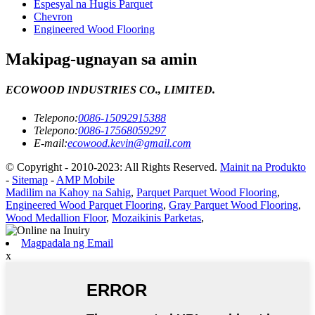
Espesyal na Hugis Parquet
Chevron
Engineered Wood Flooring
Makipag-ugnayan sa amin
ECOWOOD INDUSTRIES CO., LIMITED.
Telepono:
0086-15092915388
Telepono:
0086-17568059297
E-mail:
ecowood.kevin@gmail.com
© Copyright - 2010-2023: All Rights Reserved.
Mainit na Produkto
-
Sitemap
-
AMP Mobile
Madilim na Kahoy na Sahig
,
Parquet Parquet Wood Flooring
,
Engineered Wood Parquet Flooring
,
Gray Parquet Wood Flooring
,
Wood Medallion Floor
,
Mozaikinis Parketas
,
Magpadala ng Email
x