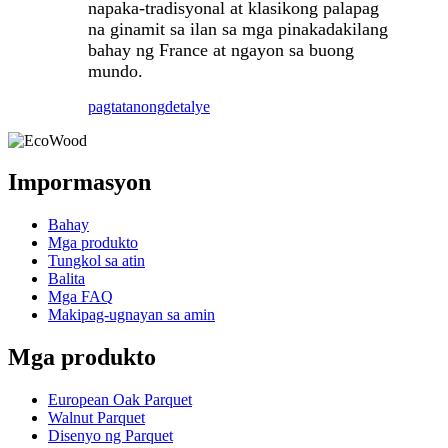
napaka-tradisyonal at klasikong palapag
na ginamit sa ilan sa mga pinakadakilang
bahay ng France at ngayon sa buong
mundo.
pagtatanong
detalye
Impormasyon
Bahay
Mga produkto
Tungkol sa atin
Balita
Mga FAQ
Makipag-ugnayan sa amin
Mga produkto
European Oak Parquet
Walnut Parquet
Disenyo ng Parquet