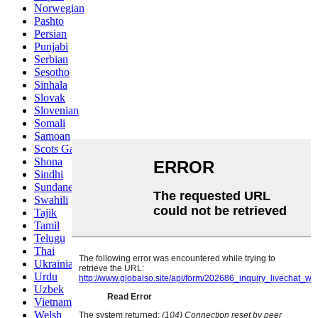
Norwegian
Pashto
Persian
Punjabi
Serbian
Sesotho
Sinhala
Slovak
Slovenian
Somali
Samoan
Scots Gaelic
Shona
Sindhi
Sundanese
Swahili
Tajik
Tamil
Telugu
Thai
Ukrainian
Urdu
Uzbek
Vietnamese
Welsh